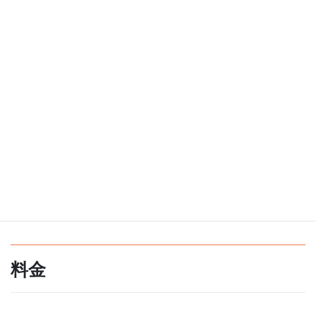
・潜在意識とつながり、今の自分に必要な気づきを得たい
・花や鉱物のエネルギーに惹かれる
・心・体・魂をトータルで整えたい
セッションについて
ゼリツィン®︎エリクサー ヒーリングは、
対面・遠隔のどちらにも
対応
しています。
静かな時間の中で、今のあなたに必要なエリクサーを選び、ヒー
リングとリーディングを行います。
料金