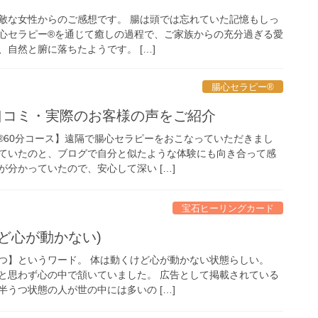
敵な女性からのご感想です。 腸は頭では忘れていた記憶もしっ
心セラピー®︎を通じて癒しの過程で、ご家族からの充分過ぎる愛
自然と腑に落ちたようです。 […]
腸心セラピー®︎
口コミ・実際のお客様の声をご紹介
®︎60分コース】遠隔で腸心セラピーをおこなっていただきまし
ていたのと、ブログで自分と似たような体験にも向き合って感
分かっていたので、安心して深い […]
宝石ヒーリングカード
ど心が動かない)
つ】というワード。 体は動くけど心が動かない状態らしい。
と思わず心の中で頷いていました。 広告として掲載されている
うつ状態の人が世の中には多いの […]