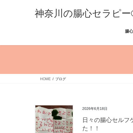
コ
ナ
ン
ビ
神奈川の腸心セラピー®
テ
ゲ
ン
ー
腸心
ツ
シ
へ
ョ
ス
ン
キ
に
ッ
移
プ
動
HOME
ブログ
2026年6月18日
日々の腸心セルフ
た！！