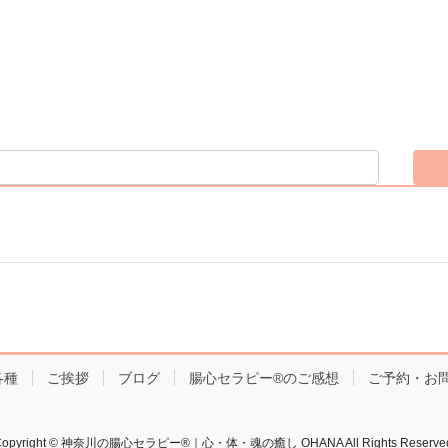
各種
ご挨拶
ブログ
腸心セラピー®︎のご感想
ご予約・お
Copyright © 神奈川の腸心セラピー®︎｜心・体・魂の癒し OHANA All Rights Reserved