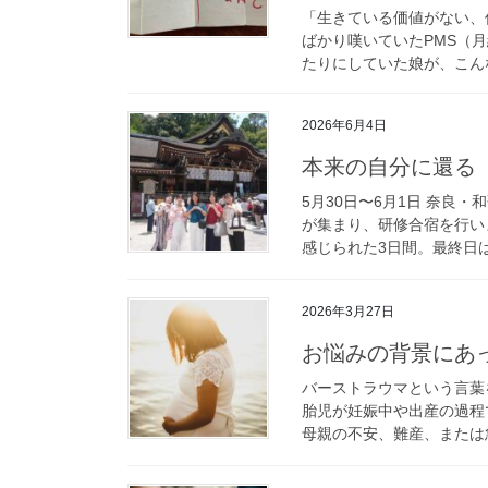
「生きている価値がない、
ばかり嘆いていたPMS（
たりにしていた娘が、こんな
2026年6月4日
本来の自分に還る
5月30日〜6月1日 奈良
が集まり、研修合宿を行い
感じられた3日間。最終日は
2026年3月27日
お悩みの背景にあ
バーストラウマという言葉
胎児が妊娠中や出産の過程
母親の不安、難産、または急