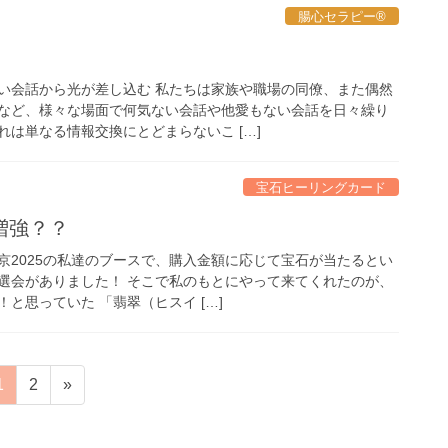
腸心セラピー®︎
い会話から光が差し込む 私たちは家族や職場の同僚、また偶然
など、様々な場面で何気ない会話や他愛もない会話を日々繰り
は単なる情報交換にとどまらないこ […]
宝石ヒーリングカード
増強？？
京2025の私達のブースで、購入金額に応じて宝石が当たるとい
選会がありました！ そこで私のもとにやって来てくれたのが、
と思っていた 「翡翠（ヒスイ […]
固
固
1
2
»
定
定
ペ
ペ