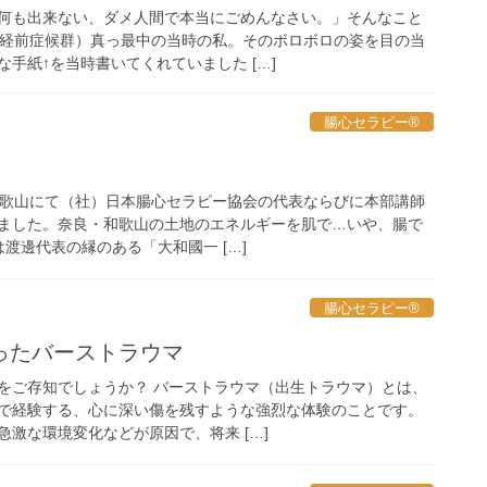
何も出来ない、ダメ人間で本当にごめんなさい。」そんなこと
月経前症候群）真っ最中の当時の私。そのボロボロの姿を目の当
手紙↑を当時書いてくれていました […]
腸心セラピー®︎
・和歌山にて（社）日本腸心セラピー協会の代表ならびに本部講師
ました。奈良・和歌山の土地のエネルギーを肌で…いや、腸で
渡邊代表の縁のある「大和國一 […]
腸心セラピー®︎
ったバーストラウマ
をご存知でしょうか？ バーストラウマ（出生トラウマ）とは、
で経験する、心に深い傷を残すような強烈な体験のことです。
激な環境変化などが原因で、将来 […]