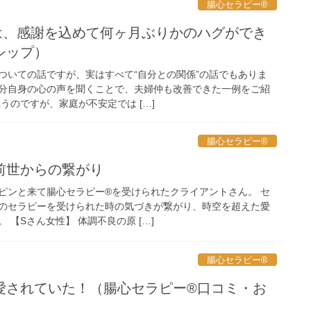
腸心セラピー®︎
後は、感謝を込めて何ヶ月ぶりかのハグができ
シップ）
ついての話ですが、実はすべて“自分との関係”の話でもありま
、自分自身の心の声を聞くことで、夫婦仲も改善できた一例をご紹
うのですが、家庭が不安定では […]
腸心セラピー®︎
前世からの繋がり
ピンと来て腸心セラピー®︎を受けられたクライアントさん。 セ
のセラピーを受けられた時の気づきが繋がり、時空を超えた愛
 【Sさん女性】 体調不良の原 […]
腸心セラピー®︎
愛されていた！（腸心セラピー®︎口コミ・お