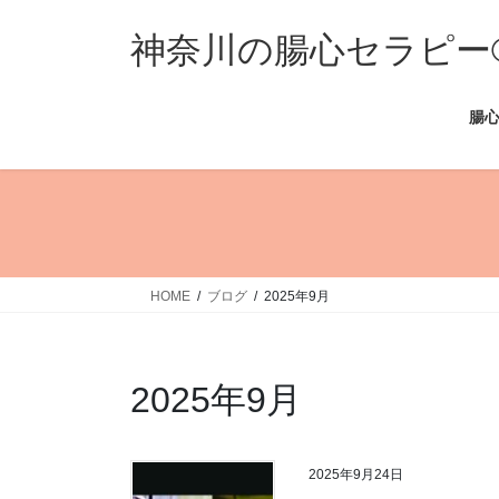
コ
ナ
ン
ビ
神奈川の腸心セラピー®
テ
ゲ
ン
ー
腸心
ツ
シ
へ
ョ
ス
ン
キ
に
ッ
移
プ
動
HOME
ブログ
2025年9月
2025年9月
2025年9月24日