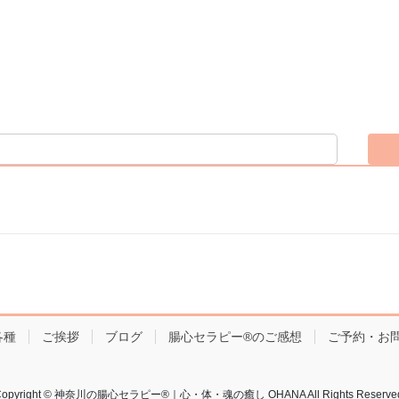
各種
ご挨拶
ブログ
腸心セラピー®︎のご感想
ご予約・お
Copyright © 神奈川の腸心セラピー®︎｜心・体・魂の癒し OHANA All Rights Reserved