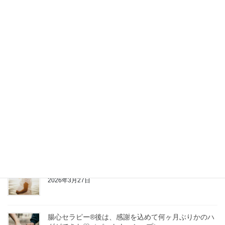
https://www.choshin.net/
最近の投稿
日々の腸心セルフケアでPMS（月経前症候群）がなく
なった！！
2026年6月18日
本来の自分に還る
2026年6月4日
お悩みの背景にあったバーストラウマ
2026年3月27日
腸心セラピー®︎後は、感謝を込めて何ヶ月ぶりかのハ